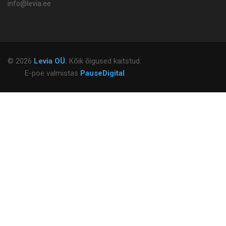
info@levia.ee
© 2026
Levia OÜ.
Kõik õigused kaitstud.
E-poe valmistas
PauseDigital