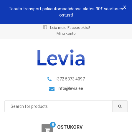
X
Tasuta transport pakiautomaatidesse alates 30€ väärtuses
ostust!
Leia meid Facebookist!
Minu konto
+372 5373 4097
info@levia.ee
Search
for:
0
OSTUKORV