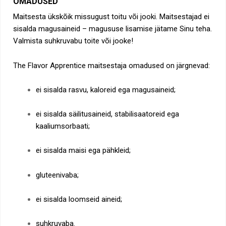
OMADUSED
Maitsesta ükskõik missugust toitu või jooki. Maitsestajad ei
sisalda magusaineid – magususe lisamise jätame Sinu teha.
Valmista suhkruvabu toite või jooke!
The Flavor Apprentice maitsestaja omadused on järgnevad:
ei sisalda rasvu, kaloreid ega magusaineid;
ei sisalda säilitusaineid, stabilisaatoreid ega
kaaliumsorbaati;
ei sisalda maisi ega pähkleid;
gluteenivaba;
ei sisalda loomseid aineid;
suhkruvaba.