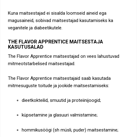
Kuna maitsestajad ei sisalda loomseid aineid ega
magusaineid, sobivad maitsestajad kasutamiseks ka
veganitele ja diabeetikutele.
THE FLAVOR APPRENTICE MAITSESTAJA
KASUTUSALAD
The Flavor Apprentice maitsestajad on vees lahustuvad
mitmeotstarbelised maitsestajad.
The Flavor Apprentice maitsestajaid saab kasutada
mitmesuguste toitude ja jookide maitsestamiseks:
dieetkokteilid, smuutid ja proteiinijoogid;
küpsetamine ja glasuuri valmistamine;
hommikusöögi (sh müsli, puder) maitsestamine;