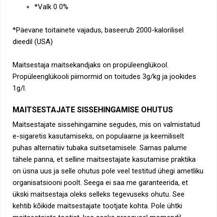
*Valk 0 0%
*Päevane toitainete vajadus, baseerub 2000-kalorilisel
dieedil (USA)
Maitsestaja maitsekandjaks on propüleenglükool.
Propüleenglükooli piirnormid on toitudes 3g/kg ja jookides
1g/l.
MAITSESTAJATE SISSEHINGAMISE OHUTUS
Maitsestajate sissehingamine segudes, mis on valmistatud
e-sigaretis kasutamiseks, on populaarne ja keemiliselt
puhas alternatiiv tubaka suitsetamisele. Samas palume
tähele panna, et selline maitsestajate kasutamise praktika
on üsna uus ja selle ohutus pole veel testitud ühegi ametliku
organisatsiooni poolt. Seega ei saa me garanteerida, et
ükski maitsestaja oleks selleks tegevuseks ohutu. See
kehtib kõikide maitsestajate tootjate kohta. Pole ühtki