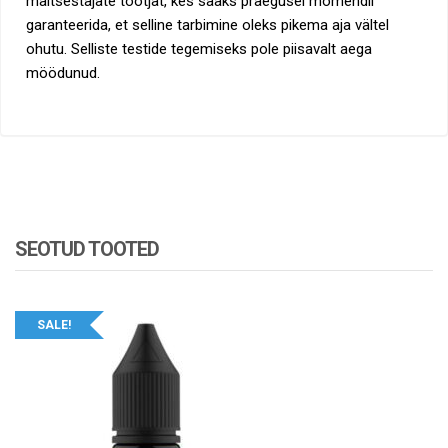
maitsestajate tootjat, kes saaks praegusel momendil
garanteerida, et selline tarbimine oleks pikema aja vältel
ohutu. Selliste testide tegemiseks pole piisavalt aega
möödunud.
SEOTUD TOOTED
SALE!