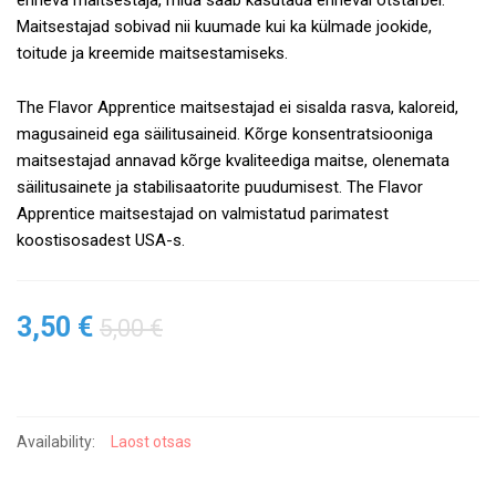
erineva maitsestaja, mida saab kasutada erineval otstarbel.
Maitsestajad sobivad nii kuumade kui ka külmade jookide,
toitude ja kreemide maitsestamiseks.
The Flavor Apprentice maitsestajad ei sisalda rasva, kaloreid,
magusaineid ega säilitusaineid. Kõrge konsentratsiooniga
maitsestajad annavad kõrge kvaliteediga maitse, olenemata
säilitusainete ja stabilisaatorite puudumisest. The Flavor
Apprentice maitsestajad on valmistatud parimatest
koostisosadest USA-s.
3,50
€
5,00
€
Availability:
Laost otsas