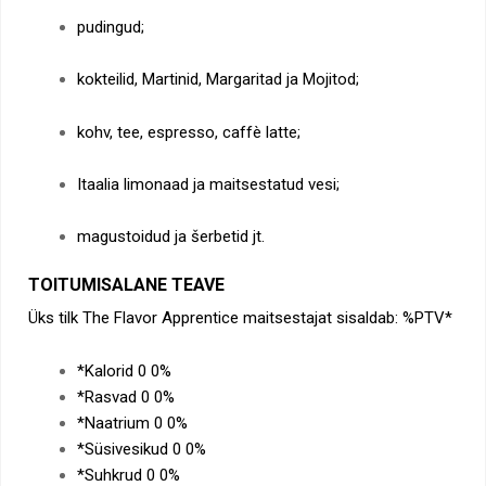
pudingud;
kokteilid, Martinid, Margaritad ja Mojitod;
kohv, tee, espresso, caffè latte;
Itaalia limonaad ja maitsestatud vesi;
magustoidud ja šerbetid jt.
TOITUMISALANE TEAVE
Üks tilk The Flavor Apprentice maitsestajat sisaldab: %PTV*
*Kalorid 0 0%
*Rasvad 0 0%
*Naatrium 0 0%
*Süsivesikud 0 0%
*Suhkrud 0 0%