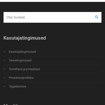
Otsi:
Kasutajatingimused
Kasutajatingimused
Tarnetingimused
Turvalisus ja privaatsus
Privaatsuspoliitika
Tagastamine